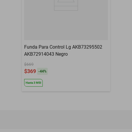
Funda Para Control Lg AKB73295502
AKB72914043 Negro
$669
$369
-
44
%
Hasta
3
MSI