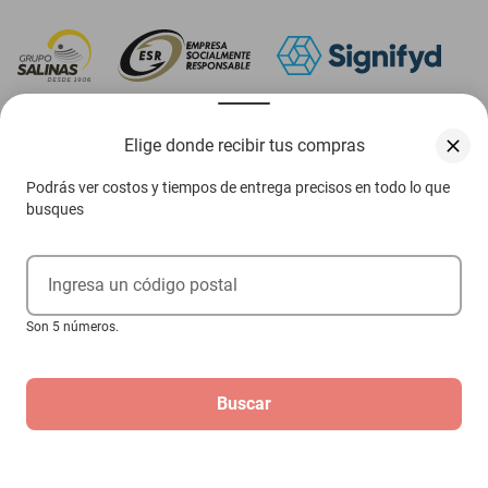
‎ Descarga nuestra App Elektra
Elige donde recibir tus compras
Podrás ver costos y tiempos de entrega precisos en todo lo que
busques
Aviso de privacidad
Ejerce tus derechos ARCO
Ingresa un código postal
Condiciones Venta Digital
Son 5 números.
Condiciones Tienda Física
Buscar
Las promociones de
www.elektra.mx
pueden diferir de las promociones publicadas en tienda.
El formato de los precios puede verse afectado por las configuraciones y diferencia de
navegadores
Derechos reservados 2026 Grupo Elektra