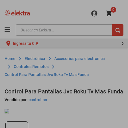
0
Buscar en Elektra...
TÉRMINOS MÁS BUSCADOS
Ingresa tu C.P.
motos
moto
Electrónica
Accesorios para electrónica
celulares
Controles Remotos
Control Para Pantallas Jvc Roku Tv Mas Funda
iphones
refrigeradores
Control Para Pantallas Jvc Roku Tv Mas Funda
lavadoras
Vendido por:
controlinn
colchones
salas
oppo