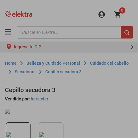
0
Buscar en Elektra...
TÉRMINOS MÁS BUSCADOS
Ingresa tu C.P.
motos
moto
Belleza y Cuidado Personal
Cuidado del cabello
celulares
Secadoras
Cepillo secadora 3
iphones
Cepillo secadora 3
refrigeradores
Vendido por:
herstyler
lavadoras
colchones
salas
motoneta