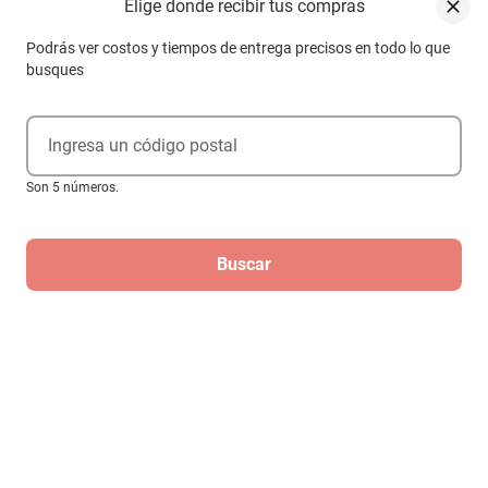
Elige donde recibir tus compras
Podrás ver costos y tiempos de entrega precisos en todo lo que
busques
Ingresa un código postal
Son 5 números.
Buscar
Jossp Secadora De Cabello JP01
$2695
Hasta
3
MSI
de
$898.33