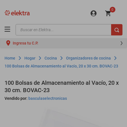
0
Buscar en Elektra...
TÉRMINOS MÁS BUSCADOS
Ingresa tu C.P.
motos
moto
Hogar
Cocina
Organizadores de cocina
celulares
100 Bolsas de Almacenamiento al Vacío, 20 x 30 cm. BOVAC-23
iphones
100 Bolsas de Almacenamiento al Vacío, 20 x
refrigeradores
30 cm. BOVAC-23
lavadoras
Vendido por:
basculaselectronicas
colchones
salas
oppo