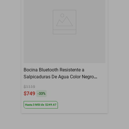
Alcance de Bluetooth
10 Metros
Bocina Bluetooth Resistente a
Salpicaduras De Agua Color Negro
AIWA AWKF3B
$1119
$749
-
33
%
Hasta
3
MSI
de
$249.67