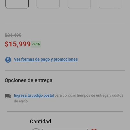
motoneta
$21,499
$15,999
-
25
%
Ver formas de pago y promociones
Opciones de entrega
Ingresa tu código postal
para conocer tiempos de entrega y costos
de envío
Cantidad