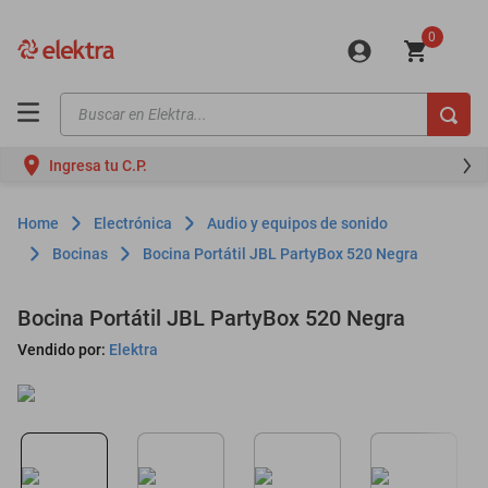
0
Buscar en Elektra...
TÉRMINOS MÁS BUSCADOS
Ingresa tu C.P.
motos
moto
Electrónica
Audio y equipos de sonido
celulares
Bocinas
Bocina Portátil JBL PartyBox 520 Negra
iphones
Bocina Portátil JBL PartyBox 520 Negra
refrigeradores
Vendido por:
Elektra
lavadoras
colchones
salas
oppo