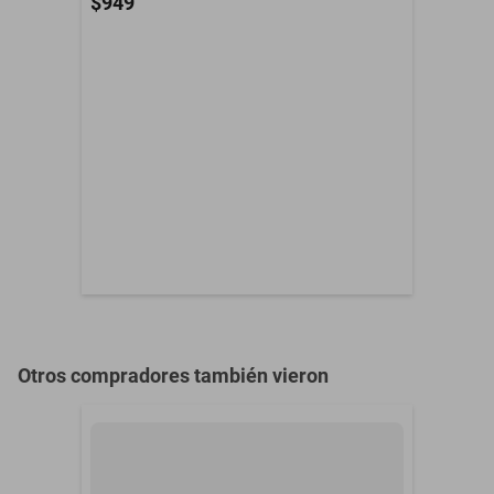
$949
reproducción, puedes organizar varias fiestas antes de recargarlas.
1 Bocina portátil, 1 Cable
No te preocupes por salpicaduras ni derrames, esta bocina está
Contenido del Empaque
de carga usb e
Instructivo
diseñada para resistir los resultados de una gran fiesta.
Duración de la Batería
15 Horas
Adquiérela en nuestra tienda en línea y aprovecha nuestro envío a
domicilio.
Entrada Auxiliar 3.5 mm
Sí
Garantía con Proveedor
1 Año
Micrófono integrado
No
Número de bocinas
1
Potencia en Watts
400W
Radio FM
No
Otros compradores también vieron
Resistencia al Agua
Sí
USB
Sí
Voltaje
240 V