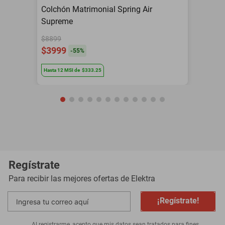
Colchón Matrimonial Spring Air
Supreme
$8899
$3999
-
55
%
Hasta
12
MSI
de
$333.25
Regístrate
Para recibir las mejores ofertas de
Elektra
¡Regístrate!
Al registrarme, acepto que mis datos sean tratados para fines