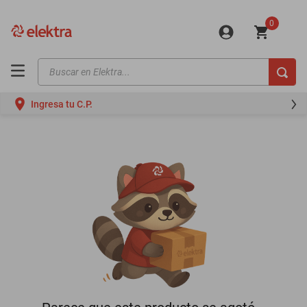
0
Buscar en Elektra...
TÉRMINOS MÁS BUSCADOS
Ingresa tu C.P.
motos
moto
celulares
iphones
refrigeradores
lavadoras
colchones
salas
oppo