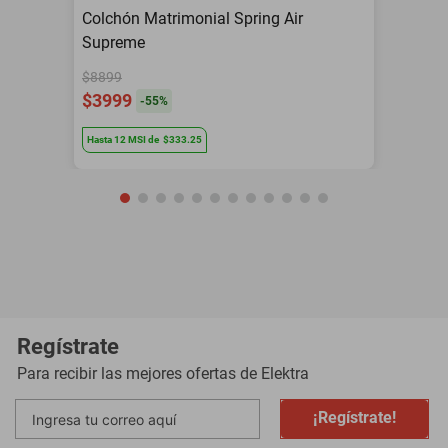
Colchón Matrimonial Spring Air
Supreme
$8899
$3999
-
55
%
Hasta
12
MSI
de
$333.25
Regístrate
Para recibir las mejores ofertas de
Elektra
¡Regístrate!