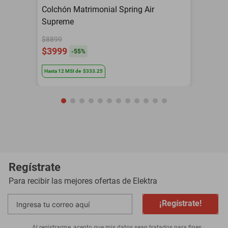
Colchón Matrimonial Spring Air
Supreme
$8899
$3999
-
55
%
Hasta
12
MSI
de
$333.25
Regístrate
Para recibir las mejores ofertas de
Elektra
¡Regístrate!
Al registrarme, acepto que mis datos sean tratados para fines