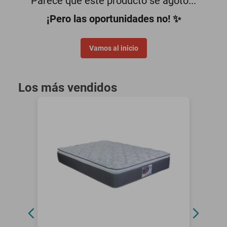
Parece que este producto se agotó...
oppo
¡Pero las oportunidades no! ✨
Vamos al inicio
Los más vendidos