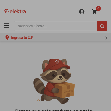
0
Buscar en Elektra...
TÉRMINOS MÁS BUSCADOS
Ingresa tu C.P.
motos
moto
celulares
iphones
refrigeradores
lavadoras
colchones
salas
motoneta