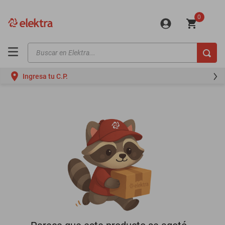
0
Buscar en Elektra...
TÉRMINOS MÁS BUSCADOS
Ingresa tu C.P.
motos
moto
celulares
iphones
refrigeradores
lavadoras
colchones
salas
motoneta