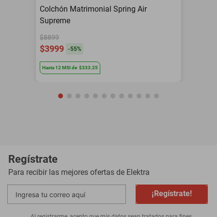
Colchón Matrimonial Spring Air
Supreme
$8899
$3999
-
55
%
Hasta
12
MSI
de
$333.25
Regístrate
Para recibir las mejores ofertas de
Elektra
¡Regístrate!
Al registrarme, acepto que mis datos sean tratados para fines