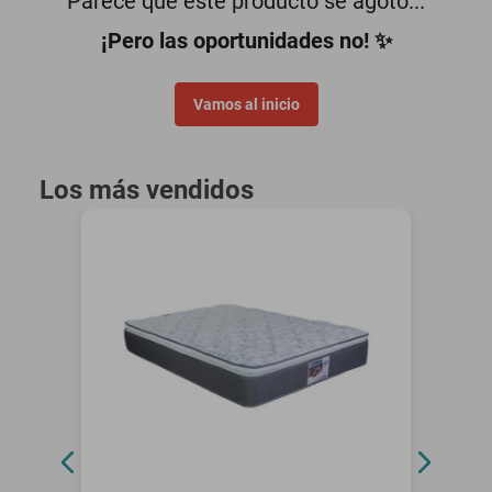
Parece que este producto se agotó...
oppo
¡Pero las oportunidades no! ✨
Vamos al inicio
Los más vendidos