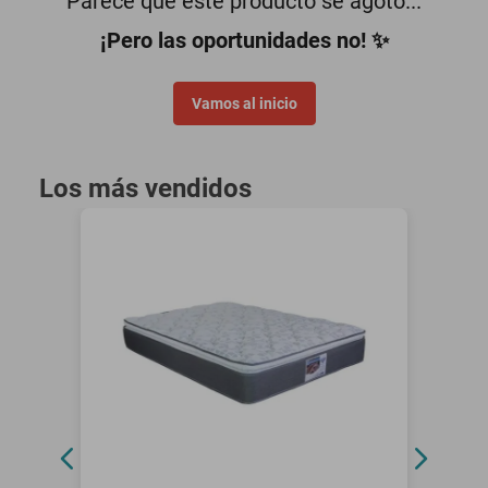
Parece que este producto se agotó...
minisplit
¡Pero las oportunidades no! ✨
Vamos al inicio
Los más vendidos