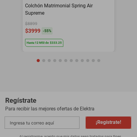
Colchón Matrimonial Spring Air
Supreme
$8899
$3999
-
55
%
Hasta
12
MSI
de
$333.25
Regístrate
Para recibir las mejores ofertas de
Elektra
¡Regístrate!
Al registrarme, acepto que mis datos sean tratados para fines