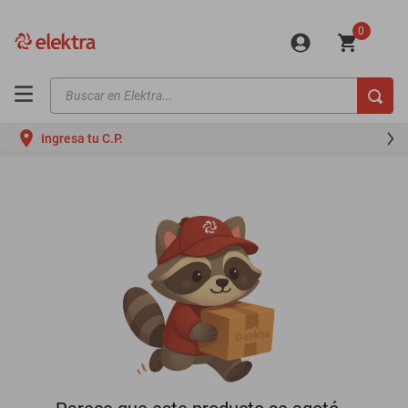
0
Buscar en Elektra...
TÉRMINOS MÁS BUSCADOS
Ingresa tu C.P.
motos
moto
celulares
iphones
refrigeradores
lavadoras
colchones
salas
oppo