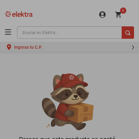
0
Buscar en Elektra...
TÉRMINOS MÁS BUSCADOS
Ingresa tu C.P.
motos
moto
celulares
iphones
refrigeradores
lavadoras
colchones
salas
oppo