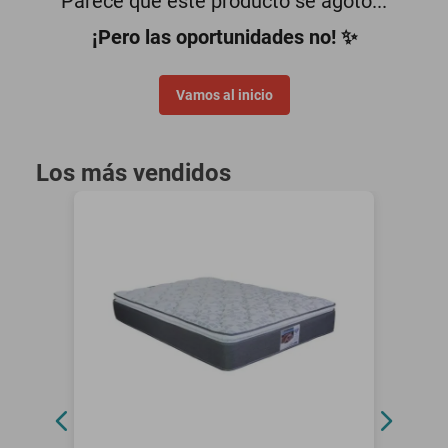
Parece que este producto se agotó...
minisplit
¡Pero las oportunidades no! ✨
Vamos al inicio
Los más vendidos