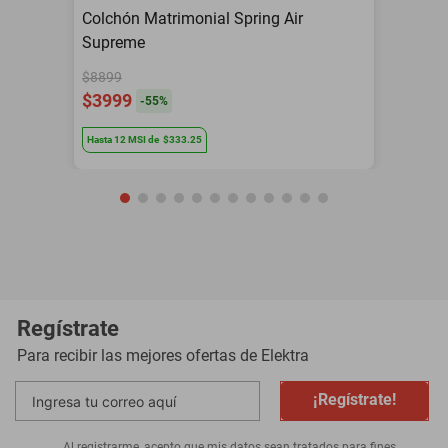
Colchón Matrimonial Spring Air
Supreme
$8899
$3999
-
55
%
Hasta
12
MSI
de
$333.25
Regístrate
Para recibir las mejores ofertas de
Elektra
¡Regístrate!
Al registrarme, acepto que mis datos sean tratados para fines