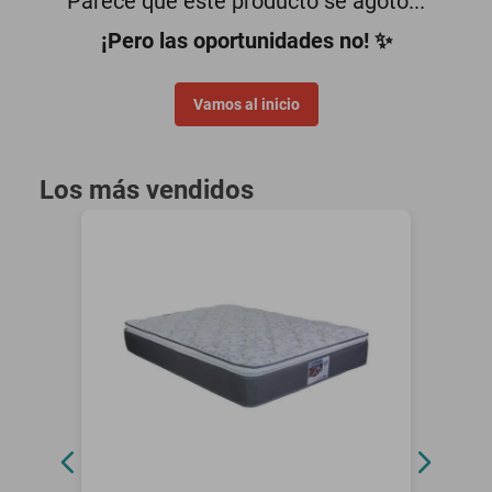
Parece que este producto se agotó...
motoneta
¡Pero las oportunidades no! ✨
Vamos al inicio
Los más vendidos