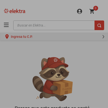
0
Buscar en Elektra...
TÉRMINOS MÁS BUSCADOS
Ingresa tu C.P.
motos
moto
celulares
iphones
refrigeradores
lavadoras
colchones
salas
oppo