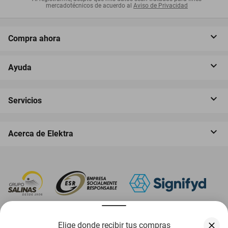
mercadotécnicos de acuerdo al
Aviso de Privacidad
Compra ahora
Ayuda
Servicios
Acerca de Elektra
‎ Descarga nuestra App Elektra
Elige donde recibir tus compras