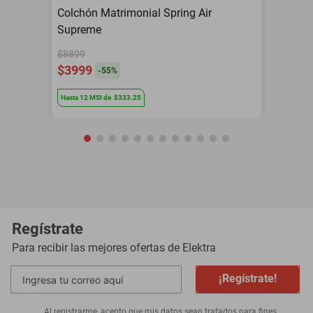
Colchón Matrimonial Spring Air
Supreme
$8899
$3999
-
55
%
Hasta
12
MSI
de
$333.25
Regístrate
Para recibir las mejores ofertas de
Elektra
¡Regístrate!
Al registrarme, acepto que mis datos sean tratados para fines