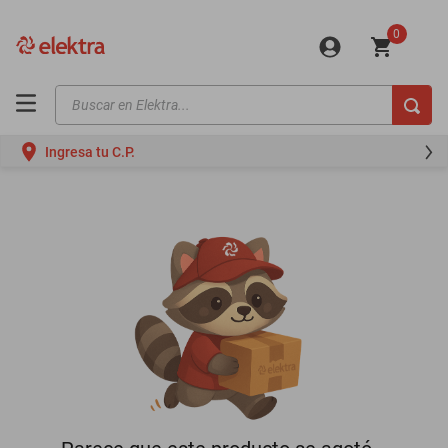
0
Buscar en Elektra...
TÉRMINOS MÁS BUSCADOS
Ingresa tu C.P.
motos
moto
celulares
iphones
refrigeradores
lavadoras
colchones
salas
oppo