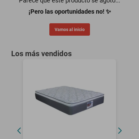
Parece que este producto se agotó...
motoneta
¡Pero las oportunidades no! ✨
Vamos al inicio
Los más vendidos