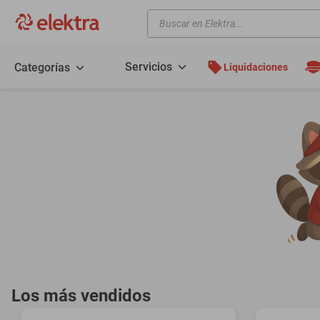
Buscar en Elektra...
TÉRMINOS MÁS BUSCADOS
motos
Servicios
Categorías
Liquidaciones
moto
celulares
iphones
refrigeradores
lavadoras
colchones
salas
oppo
minisplit
Los más vendidos