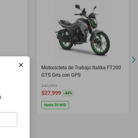
Pies Top
Motocicleta de Trabajo Italika FT200
GTS Gris con GPS
$49,999
$27,999
-
44
%
s
Hasta
20
MSI