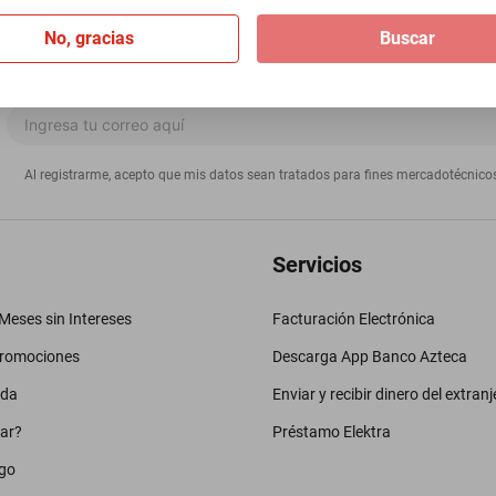
No, gracias
Buscar
Al registrarme, acepto que mis datos sean tratados para fines mercadotécnico
Servicios
eses sin Intereses
Facturación Electrónica
promociones
Descarga App Banco Azteca
uda
Enviar y recibir dinero del extranj
ar?
Préstamo Elektra
go