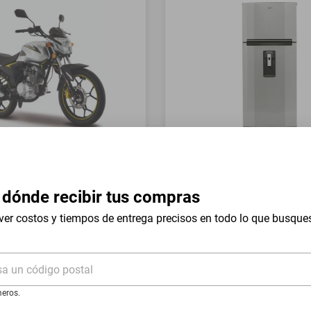
a Italika FT150 GTS Gris
Refrigerador Whirlpool 17 
Mount WT1736N Silver
 dónde recibir tus compras
$19,999
$9999
-
54
%
-
50
%
ver costos y tiempos de entrega precisos en todo lo que busque
I
Hasta
18
MSI
de
$555.5
sa un código postal
eros.