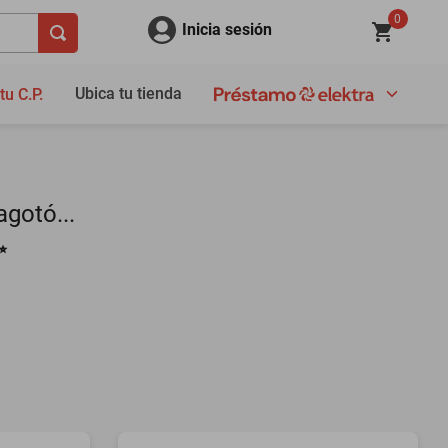
0
Inicia sesión
Ubica tu tienda
tu C.P.
gotó...
✨