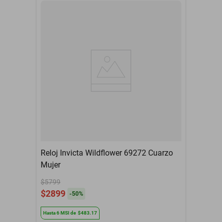
Reloj Invicta Wildflower 69272 Cuarzo
Mujer
$5799
$2899
-
50
%
Hasta
6
MSI
de
$483.17