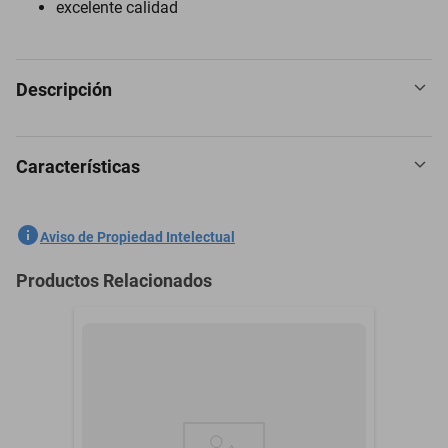
excelente calidad
Descripción
Características
Reloj Invicta 46146 Hombres Negro
SKU
1300774060
Aviso de Propiedad Intelectual
Marca
INVICTA
Productos Relacionados
Modelo
46146
Material
Silicona
Material de la Correa
Silicona
Material del Cristal
Flame Fusion