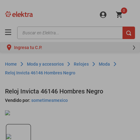
0
Buscar en Elektra...
TÉRMINOS MÁS BUSCADOS
Ingresa tu C.P.
motos
moto
Moda y accesorios
Relojes
Moda
celulares
Reloj Invicta 46146 Hombres Negro
iphones
Reloj Invicta 46146 Hombres Negro
refrigeradores
Vendido por:
sometimesmexico
lavadoras
colchones
salas
oppo