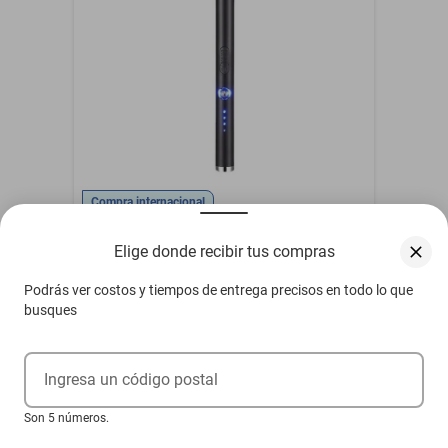
de Aire Ligera para Camping, Playa y
Piscina, Diseño Ergonómico y Fácil de
$1021
Inflar.HOGAWAY
$929
-
9
%
Otros compradores también vieron
Elige donde recibir tus compras
Podrás ver costos y tiempos de entrega precisos en todo lo que
busques
Ingresa un código postal
Son 5 números.