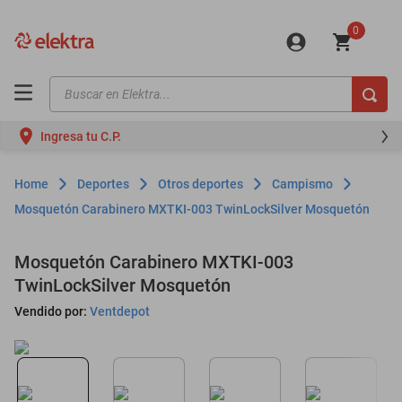
0
Buscar en Elektra...
TÉRMINOS MÁS BUSCADOS
Ingresa tu C.P.
motos
moto
Deportes
Otros deportes
Campismo
celulares
Mosquetón Carabinero MXTKI-003 TwinLockSilver Mosquetón
iphones
Mosquetón Carabinero MXTKI-003
refrigeradores
TwinLockSilver Mosquetón
lavadoras
Vendido por:
Ventdepot
colchones
salas
motoneta