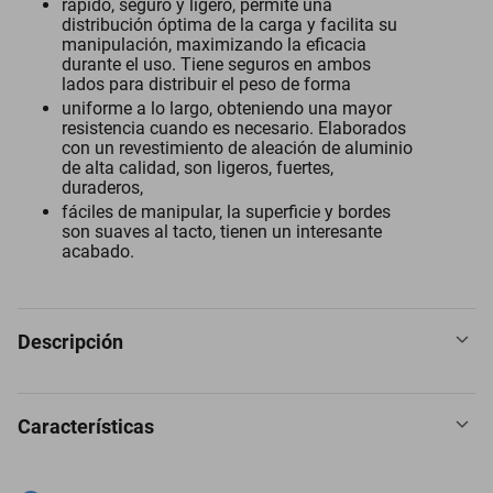
rápido, seguro y ligero, permite una
distribución óptima de la carga y facilita su
manipulación, maximizando la eficacia
durante el uso. Tiene seguros en ambos
lados para distribuir el peso de forma
uniforme a lo largo, obteniendo una mayor
resistencia cuando es necesario. Elaborados
con un revestimiento de aleación de aluminio
de alta calidad, son ligeros, fuertes,
duraderos,
fáciles de manipular, la superficie y bordes
son suaves al tacto, tienen un interesante
acabado.
Descripción
Características
Mosquetón Carabinero 3Pzas, 10kg, Forma S, Bloqueo Automático,
Plateado, Aleación de Aluminio. Mosquetón de Bolsillo
Mosquetones Multiusos Mosquetón Cierre Rápido