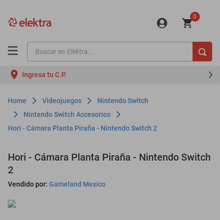
0
Buscar en Elektra...
TÉRMINOS MÁS BUSCADOS
Ingresa tu C.P.
motos
moto
Videojuegos
Nintendo Switch
celulares
Nintendo Switch Accesorios
Hori - Cámara Planta Piraña - Nintendo Switch 2
iphones
refrigeradores
Hori - Cámara Planta Piraña - Nintendo Switch
lavadoras
2
colchones
Vendido por:
Gameland Mexico
salas
motoneta