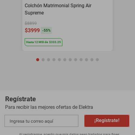
Colchón Matrimonial Spring Air
Supreme
$8899
$3999
-
55
%
Hasta
12
MSI
de
$333.25
Regístrate
Para recibir las mejores ofertas de
Elektra
¡Regístrate!
Al registrarme, acepto que mis datos sean tratados para fines