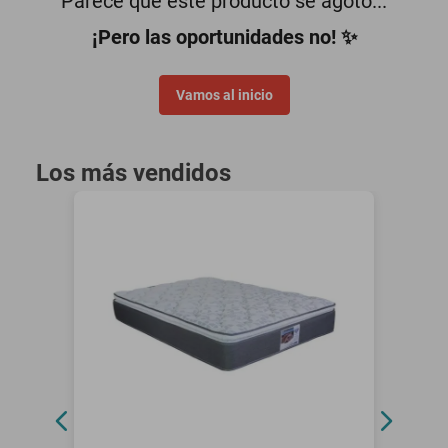
Parece que este producto se agotó...
motoneta
¡Pero las oportunidades no! ✨
Vamos al inicio
Los más vendidos