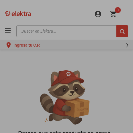
0
Buscar en Elektra...
TÉRMINOS MÁS BUSCADOS
Ingresa tu C.P.
motos
moto
celulares
iphones
refrigeradores
lavadoras
colchones
salas
oppo