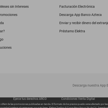
eses sin Intereses
Facturación Electrónica
promociones
Descarga App Banco Azteca
uda
Enviar y recibir dinero del extranj
ar?
Préstamo Elektra
go
luciones
‎ Descarga nuestra App E
Ejerce tus derechos ARCO
Condiciones Venta Digital
diferir de las promociones publicadas en tienda. El formato de los precios puede verse afectado por la
ropiedad intelectual pertenecen a sus titulares. Elektra Trading & Consulting Group SA de CV., Derech