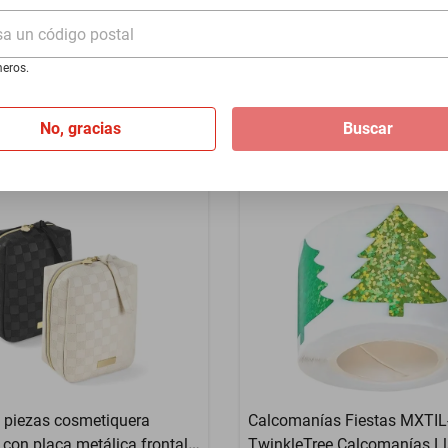
 ligero de nylon con relleno
promocional ligero de nylon 
sa un código postal
térmico rojo
$9029
eros.
No, gracias
Buscar
 piezas cosmetiquera
Calcomanías Fiestas MXTIL
a con placa metálica frontal
TwinkleTree Calcomanías L