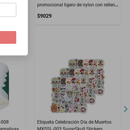
con relleno
promocional ligero de nylon con relleno
térmico azul
$9029
-008
Etiqueta Celebración Día de Muertos
lamativas
MXSSL-003 SugarSkull Stickers