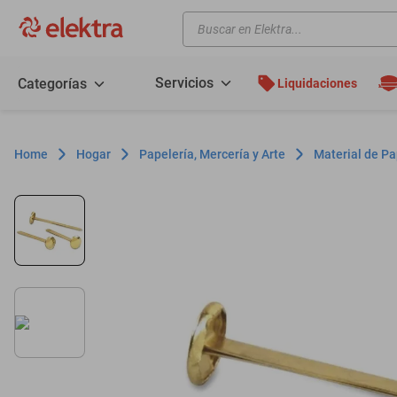
Buscar en Elektra...
TÉRMINOS MÁS BUSCADOS
motos
Servicios
Categorías
Liquidaciones
moto
celulares
Hogar
Papelería, Mercería y Arte
Material de Pa
iphones
refrigeradores
lavadoras
colchones
salas
oppo
minisplit