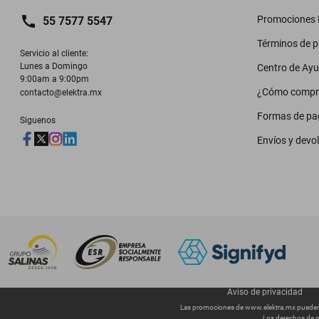
Promociones M
55 7577 5547
Términos de 
Servicio al cliente:

Lunes a Domingo

Centro de Ay
9:00am a 9:00pm
¿Cómo compr
contacto@elektra.mx
Formas de pa
Siguenos
Envíos y devo
Aviso de privacidad
Las promociones de
www.elektra.mx
pueden 
Los derechos de p