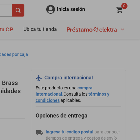
0
Inicia sesión
Ubica tu tienda
tu C.P.
dades por caja
Compra internacional
 Brass
Este producto es una
compra
nidades
internacional.
Consulta los
términos y
condiciones
aplicables.
Opciones de entrega
Ingresa tu código postal
para conocer
tiempos de entrega y costos de envío