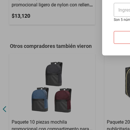
promocional ligero de nylon con relleno
promocional
Ingre
térmico rojo
térmico
$13,120
$17,137
Son 5 núm
Otros compradores también vieron
Paquete 10 piezas mochila
Paquete 20
promocional con compartimento para
publicitari