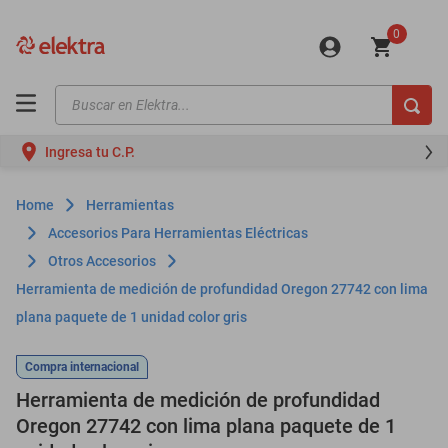
0
Buscar en Elektra...
TÉRMINOS MÁS BUSCADOS
Ingresa tu C.P.
motos
moto
Herramientas
celulares
Accesorios Para Herramientas Eléctricas
Otros Accesorios
iphones
Herramienta de medición de profundidad Oregon 27742 con lima
refrigeradores
plana paquete de 1 unidad color gris
lavadoras
Compra internacional
colchones
Herramienta de medición de profundidad
salas
Oregon 27742 con lima plana paquete de 1
oppo