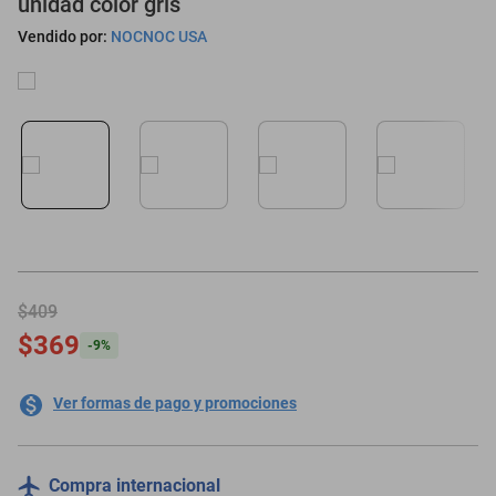
unidad color gris
motoneta
Vendido por:
NOCNOC USA
$409
$369
-
9
%
Ver formas de pago y promociones
Compra internacional