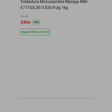
Garantía con Proveedor
Sin garantía
Soldadura Microalambre Maraga MW-
E71TGS-35 0.035 Pulg 1kg
Peso
0.10 kg Kg
$666
Herramientas de
$466
Tipo de Herramienta
-
30
%
Medición
Hasta
3
MSI
de
$155.33