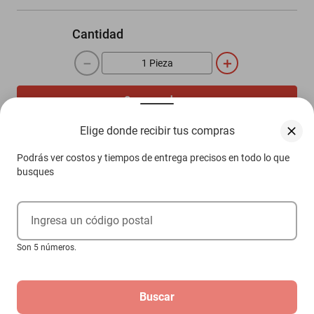
Cantidad
－
＋
Comprar ahora
Agregar al carrito
Elige donde recibir tus compras
Podrás ver costos y tiempos de entrega precisos en todo lo que
busques
Compra 100% protegida
Garantía de Satisfacción
Más información aquí.
Ingresa un código postal
Son 5 números.
Descripción
Buscar