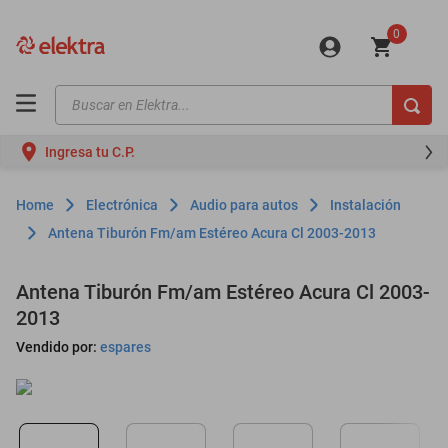
0
Buscar en Elektra...
TÉRMINOS MÁS BUSCADOS
Ingresa tu C.P.
motos
moto
Electrónica
Audio para autos
Instalación
celulares
Antena Tiburón Fm/am Estéreo Acura Cl 2003-2013
iphones
Antena Tiburón Fm/am Estéreo Acura Cl 2003-
refrigeradores
2013
lavadoras
Vendido por:
espares
colchones
salas
oppo