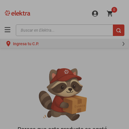
0
Buscar en Elektra...
TÉRMINOS MÁS BUSCADOS
Ingresa tu C.P.
motos
moto
celulares
iphones
refrigeradores
lavadoras
colchones
salas
oppo