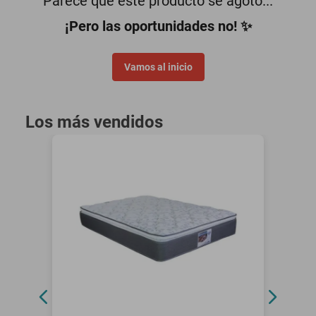
Parece que este producto se agotó...
motoneta
¡Pero las oportunidades no! ✨
Vamos al inicio
Los más vendidos