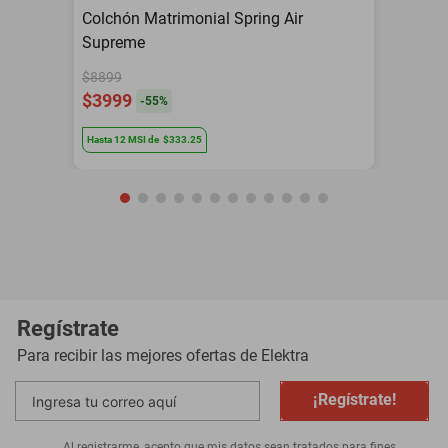
Colchón Matrimonial Spring Air
Supreme
$8899
$3999
-
55
%
Hasta
12
MSI
de
$333.25
Regístrate
Para recibir las mejores ofertas de
Elektra
¡Regístrate!
Al registrarme, acepto que mis datos sean tratados para fines