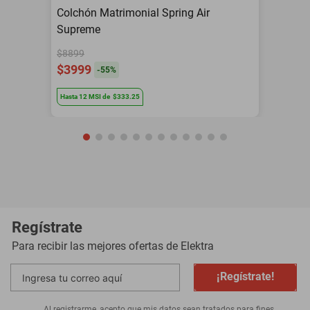
Colchón Matrimonial Spring Air
Supreme
$8899
$3999
-
55
%
Hasta
12
MSI
de
$333.25
Regístrate
Para recibir las mejores ofertas de
Elektra
¡Regístrate!
Al registrarme, acepto que mis datos sean tratados para fines