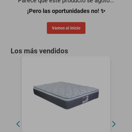
Parece que este producto se agotó...
motoneta
¡Pero las oportunidades no! ✨
Vamos al inicio
Los más vendidos