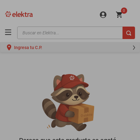
0
Buscar en Elektra...
TÉRMINOS MÁS BUSCADOS
Ingresa tu C.P.
motos
moto
celulares
iphones
refrigeradores
lavadoras
colchones
salas
oppo