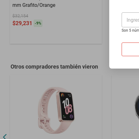
mm Grafito/Orange
Ordenador 
$32,154
2.0 negro y
Ingre
$29,231
-
9
%
$7233
Son 5 núm
$6293
-
12
Otros compradores también vieron