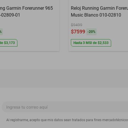
ing Garmin Forerunner 965
Reloj Running Garmin Forer
-02809-01
Music Blanco 010-02810
$9499
$7599
%
-
20
%
de
$3,173
Hasta
3
MSI
de
$2,533
Al registrarme, acepto que mis datos sean tratados para fines mercadotécnico