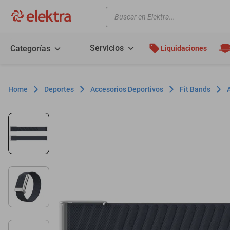
Buscar en Elektra...
TÉRMINOS MÁS BUSCADOS
motos
Servicios
Categorías
Liquidaciones
moto
celulares
Deportes
Accesorios Deportivos
Fit Bands
iphones
refrigeradores
lavadoras
colchones
salas
oppo
motoneta