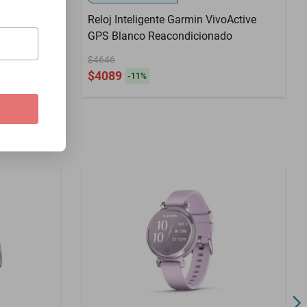
c 30
Reloj Inteligente Garmin VivoActive
unisex
GPS Blanco Reacondicionado
$4646
$4089
-
11
%