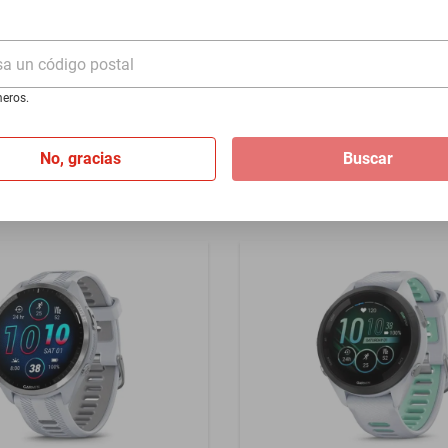
de buceo Cressi Leonardo
Reloj Timex Triathlon Classi
 amarillo Nitrox & Gauge
vueltas 34 mm correa rosa 
sa un código postal
$1908
eros.
$1680
%
-
11
%
No, gracias
Buscar