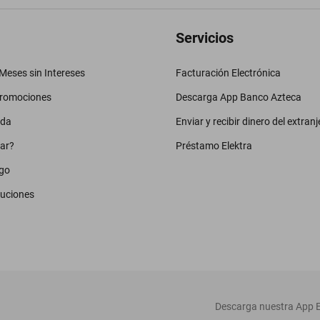
Servicios
eses sin Intereses
Facturación Electrónica
promociones
Descarga App Banco Azteca
uda
Enviar y recibir dinero del extranj
ar?
Préstamo Elektra
go
luciones
‎ Descarga nuestra App E