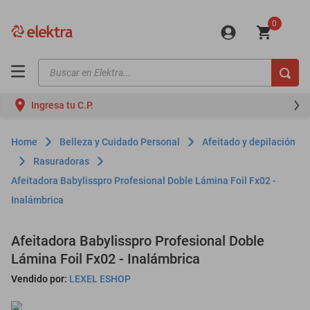
0
Buscar en Elektra...
TÉRMINOS MÁS BUSCADOS
Ingresa tu C.P.
motos
moto
Belleza y Cuidado Personal
Afeitado y depilación
celulares
Rasuradoras
Afeitadora Babylisspro Profesional Doble Lámina Foil Fx02 -
iphones
Inalámbrica
refrigeradores
lavadoras
Afeitadora Babylisspro Profesional Doble
Lámina Foil Fx02 - Inalámbrica
colchones
Vendido por:
LEXEL ESHOP
salas
oppo