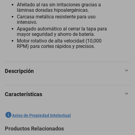
Afeitado al ras sin irritaciones gracias a
láminas doradas hipoalergénicas.
Carcasa metálica resistente para uso
intensivo.
Apagado automático al cerrar la tapa para
mayor seguridad y ahorro de batería.
Motor rotativo de alta velocidad (10,000
RPM) para cortes rápidos y precisos.
Descripción
Características
Características técnicas
Tipo de hoja: doble lámina dorada hipoalergénica.
SKU
1300843694
Aviso de Propiedad Intelectual
Velocidad del motor: 10,000 RPM.
Marca
BABYLISS
Productos Relacionados