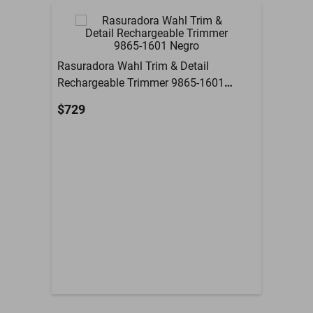
Modelo
FXFS2P
Autonomía: hasta 3 horas sin cable.
Resistencia al Agua
No
Material: carcasa metálica duradera.
Color
Morado
Rasuradora Wahl Trim & Detail
Función de apagado automático.
Rechargeable Trimmer 9865-1601
Contenido del Empaque
Afeitadora
Negro
$729
Garantía con Proveedor
1 MES
Material
Varios