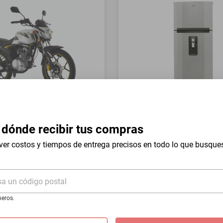
a Italika FT150 GTS Gris
Refrigerador Whirlpool 17 
Mount WT1736N Silver
 dónde recibir tus compras
$19,999
ver costos y tiempos de entrega precisos en todo lo que busque
$9999
-
54
%
-
50
%
I
Hasta
18
MSI
de
$555.5
sa un código postal
eros.