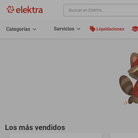
Buscar en Elektra...
TÉRMINOS MÁS BUSCADOS
motos
Servicios
Categorías
Liquidaciones
moto
celulares
iphones
refrigeradores
lavadoras
colchones
salas
motoneta
oppo
Los más vendidos