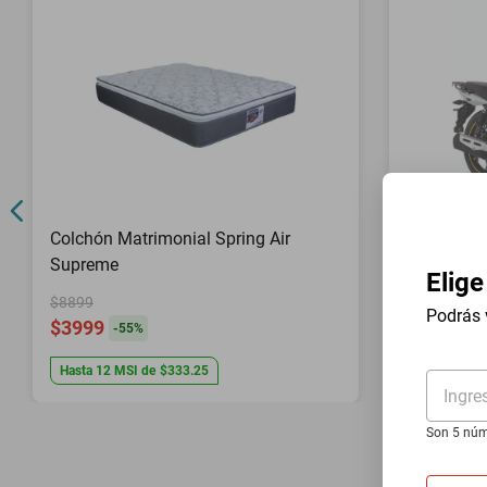
Colchón Matrimonial Spring Air
Motociclet
Supreme
con GPS
Elige
$8899
$47,999
Podrás 
$3999
$21,999
-
55
%
Hasta
12
MSI
de
$333.25
Hasta
20
MS
Ingre
Son 5 núm