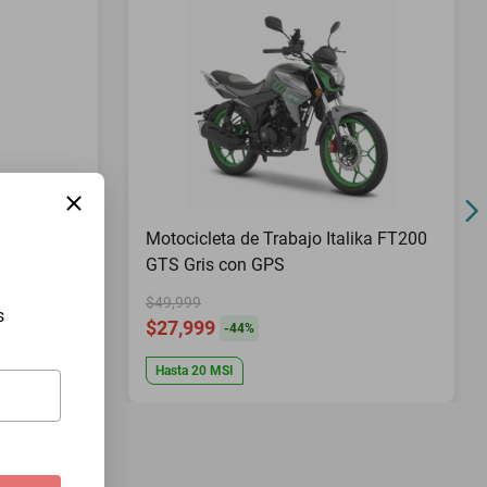
Pies Top
Motocicleta de Trabajo Italika FT200
GTS Gris con GPS
$49,999
s
$27,999
-
44
%
Hasta
20
MSI