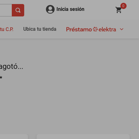
0
Inicia sesión
Ubica tu tienda
tu C.P.
gotó...
✨