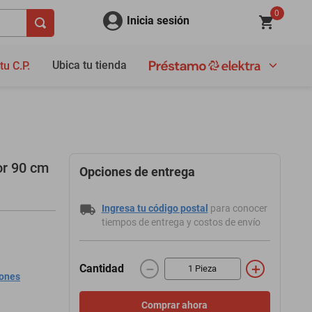
0
Inicia sesión
Ubica tu tienda
tu C.P.
or 90 cm
Opciones de entrega
Ingresa tu código postal
para conocer
tiempos de entrega y costos de envío
－
＋
Cantidad
iones
Comprar ahora