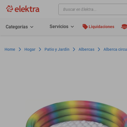
Buscar en Elektra...
TÉRMINOS MÁS BUSCADOS
motos
Servicios
Categorías
Liquidaciones
moto
celulares
Hogar
Patio y Jardín
Albercas
Alberca circu
iphones
refrigeradores
lavadoras
colchones
salas
oppo
motoneta