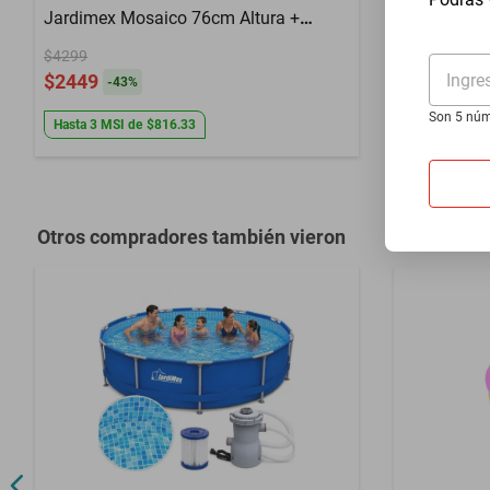
Jardimex Mosaico 76cm Altura +
Flotador In
Bomba
$4299
Inflable d
Ingre
$2449
de Agua d
-
43
%
$583
Son 5 núm
$449
-
22
%
Hasta
3
MSI
de
$816.33
Otros compradores también vieron