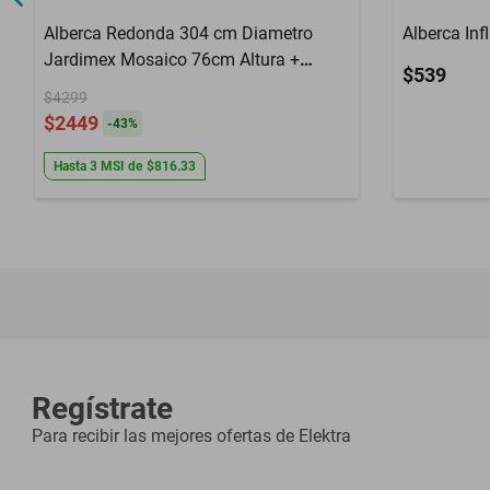
Alberca Redonda 304 cm Diametro
Alberca Inf
Jardimex Mosaico 76cm Altura +
$539
Bomba
$4299
$2449
-
43
%
Hasta
3
MSI
de
$816.33
Regístrate
Para recibir las mejores ofertas de
Elektra