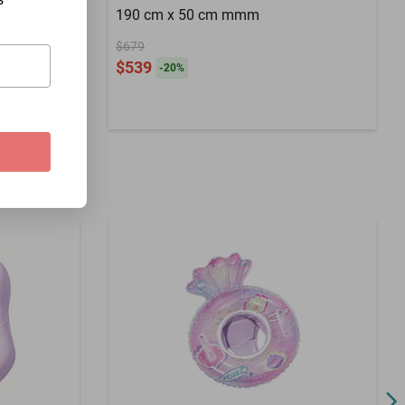
190 cm x 50 cm mmm
o y Base
os,Cámara
$679
$539
o, HOGAWAY
-
20
%