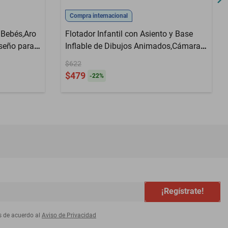
Compra internacional
a Bebés,Aro
Flotador Infantil con Asiento y Base
iseño para
Inflable de Dibujos Animados,Cámara
HOGAWAY
de Agua de PVC Antivuelco, HOGAWAY
$622
$479
-
22
%
¡Regístrate!
s de acuerdo al
Aviso de Privacidad