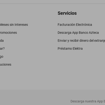
Servicios
eses sin Intereses
Facturación Electrónica
promociones
Descarga App Banco Azteca
uda
Enviar y recibir dinero del extranj
ar?
Préstamo Elektra
go
luciones
‎ Descarga nuestra App E