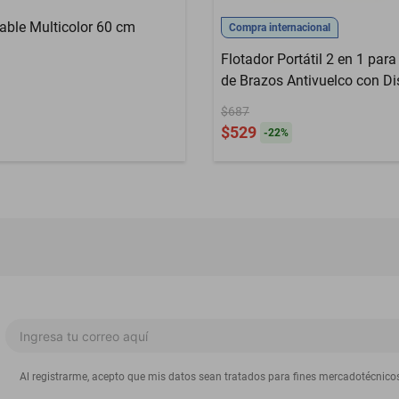
lable Multicolor 60 cm
Compra internacional
Flotador Portátil 2 en 1 par
de Brazos Antivuelco con D
Posición Prona y Supina.
$687
$529
-
22
%
Al registrarme, acepto que mis datos sean tratados para fines mercadotécnico