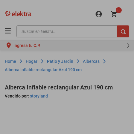
0
Buscar en Elektra...
TÉRMINOS MÁS BUSCADOS
Ingresa tu C.P.
motos
moto
Hogar
Patio y Jardín
Albercas
celulares
Alberca Inflable rectangular Azul 190 cm
iphones
Alberca Inflable rectangular Azul 190 cm
refrigeradores
Vendido por:
storyland
lavadoras
colchones
salas
motoneta