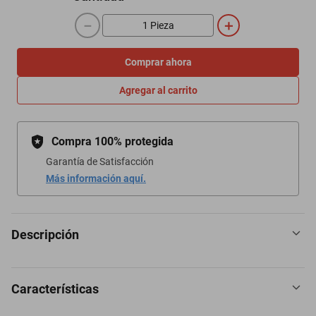
－
＋
Comprar ahora
Agregar al carrito
Compra 100% protegida
Garantía de Satisfacción
Más información aquí.
Descripción
Características
La piscina inflable es ideal para que los niños se refresquen y
jueguen en el agua durante los calurosos días de verano.