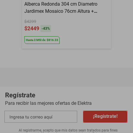
Alberca Redonda 304 cm Diametro
Jardimex Mosaico 76cm Altura +
Bomba
$4299
$2449
-
43
%
Hasta
3
MSI
de
$816.33
Regístrate
Para recibir las mejores ofertas de
Elektra
¡Regístrate!
Al registrarme, acepto que mis datos sean tratados para fines