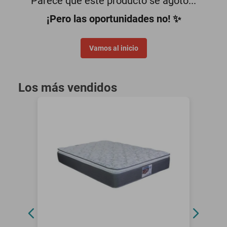
Parece que este producto se agotó...
oppo
¡Pero las oportunidades no! ✨
Vamos al inicio
Los más vendidos