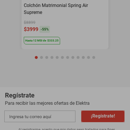
Colchón Matrimonial Spring Air
Supreme
$8899
$3999
-
55
%
Hasta
12
MSI
de
$333.25
Regístrate
Para recibir las mejores ofertas de
Elektra
¡Regístrate!
Al registrarme, acepto que mis datos sean tratados para fines