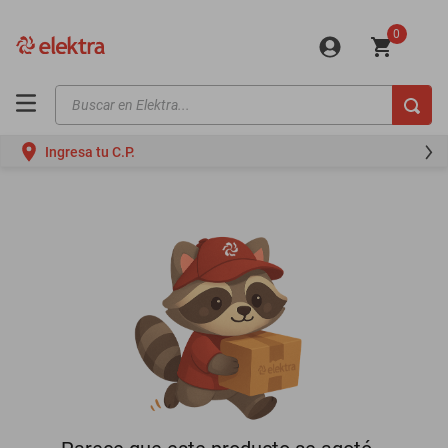
0
Buscar en Elektra...
TÉRMINOS MÁS BUSCADOS
Ingresa tu C.P.
motos
moto
celulares
iphones
refrigeradores
lavadoras
colchones
salas
motoneta