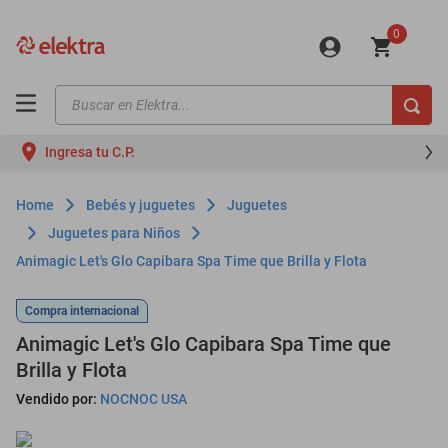
0
Buscar en Elektra...
TÉRMINOS MÁS BUSCADOS
Ingresa tu C.P.
motos
moto
Bebés y juguetes
Juguetes
celulares
Juguetes para Niños
Animagic Let's Glo Capibara Spa Time que Brilla y Flota
iphones
refrigeradores
Compra internacional
lavadoras
Animagic Let's Glo Capibara Spa Time que
Brilla y Flota
colchones
Vendido por:
NOCNOC USA
salas
oppo