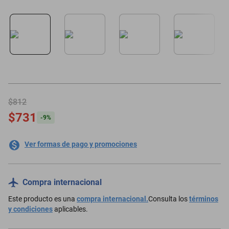
minisplit
$812
$731
-
9
%
Ver formas de pago y promociones
Compra internacional
Este producto es una
compra internacional.
Consulta los
términos
y condiciones
aplicables.