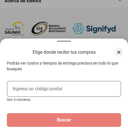
Acerca de Elektra
‎ Descarga nuestra App Elektra
Elige donde recibir tus compras
Podrás ver costos y tiempos de entrega precisos en todo lo que
busques
Aviso de privacidad
Ejerce tus derechos ARCO
Ingresa un código postal
Condiciones Venta Digital
Son 5 números.
Condiciones Tienda Física
Buscar
Las promociones de
www.elektra.mx
pueden diferir de las promociones publicadas en tienda.
El formato de los precios puede verse afectado por las configuraciones y diferencia de
navegadores