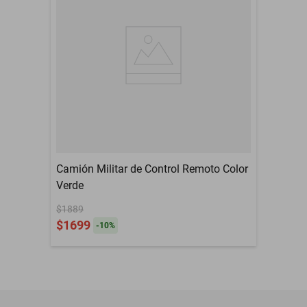
exclusivamente en este set Spa Time, Let's Glo Capibara ofrece una
combinación única de efectos luminosos, texturas blanditas y
juego interactivo con agua que cautiva y entretiene. Ya sea en la
bañera o en la piscina, este capibara luminoso aporta un toque
encantador y relajante al momento de jugar con agua,
promoviendo la creatividad y la exploración sensorial. [PRODUCTO
INTERNACIONAL / COMPRA INTERNACIONAL] ¡Atención! Este
producto es de origen internacional y está sujeto a los
procedimientos y regulaciones aplicables a la importación de
bienes para uso personal en el país de destino. El consumidor es
Camión Militar de Control Remoto Color
responsable de asegurarse de que el producto cumpla con los
Verde
requisitos locales, certificaciones o autorizaciones necesarias para
$1889
su uso. Por favor, verifique las leyes y normativas aplicables de las
$1699
-
10
%
autoridades regulatorias correspondientes en su país antes de
completar su compra.