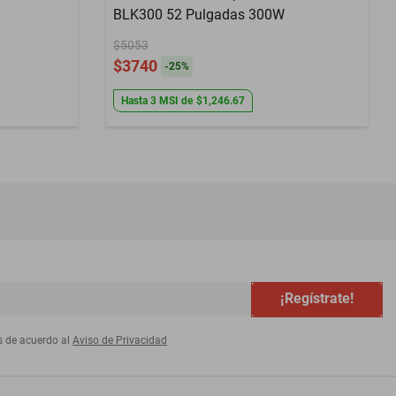
BLK300 52 Pulgadas 300W
$5053
$3740
-
25
%
Hasta
3
MSI
de
$1,246.67
¡Regístrate!
s de acuerdo al
Aviso de Privacidad