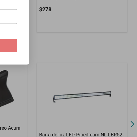
$278
reo Acura
Barra de luz LED Pipedream NL-LBR52-