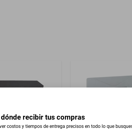
)
Garantía con Proveedor
 dónde recibir tus compras
ver costos y tiempos de entrega precisos en todo lo que busque
tico doble woofer 12 pulg
Inmovilizador anti asalto Ex