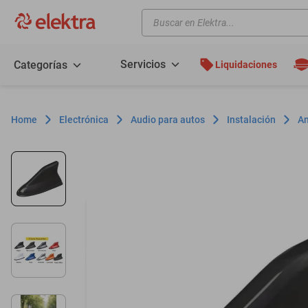
Buscar en Elektra...
TÉRMINOS MÁS BUSCADOS
motos
Servicios
Categorías
Liquidaciones
moto
celulares
Electrónica
Audio para autos
Instalación
An
iphones
refrigeradores
lavadoras
colchones
salas
motoneta
oppo