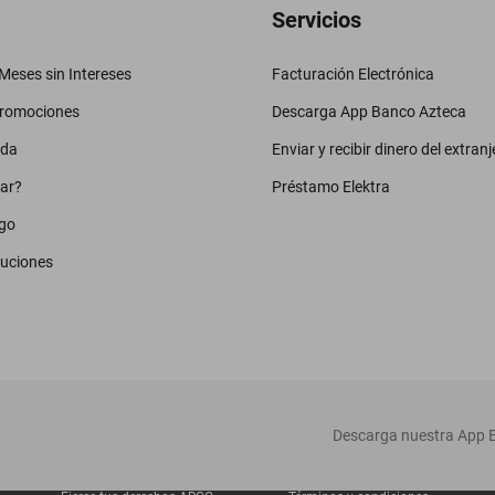
Servicios
eses sin Intereses
Facturación Electrónica
promociones
Descarga App Banco Azteca
uda
Enviar y recibir dinero del extranj
ar?
Préstamo Elektra
go
luciones
‎ Descarga nuestra App E