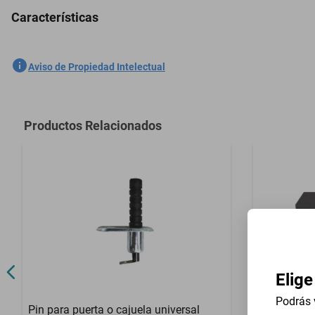
Características
Antena Tiburón Fm/am Estéreo Nissan Pulsar 1982-1989(Negro Mate
SKU
1301421840
Aviso de Propiedad Intelectual
Marca
GENERICO
Modelo
Pulsar
Productos Relacionados
Contenido del Empaque
1 Pieza
Elige
Podrás 
Pin para puerta o cajuela universal
Cajon acus