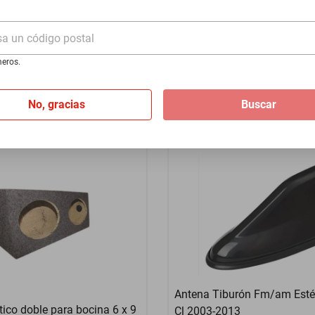
HIJACK Bloqueo de Motor
$592
sa un código postal
$493
-
16
%
eros.
No, gracias
Buscar
Antena Tiburón Fm/am Esté
ico doble para bocina 6 x 9
Cl 2003-2013