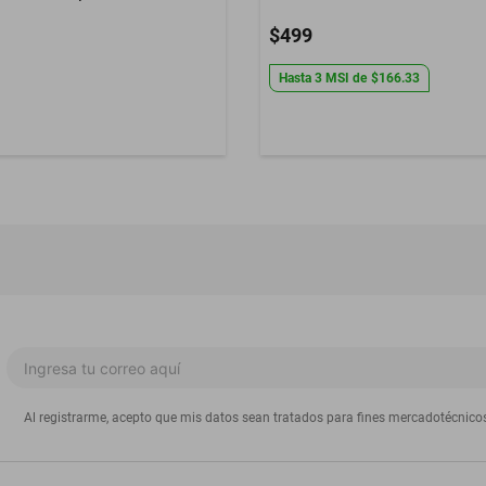
$499
Hasta
3
MSI
de
$166.33
Al registrarme, acepto que mis datos sean tratados para fines mercadotécnico