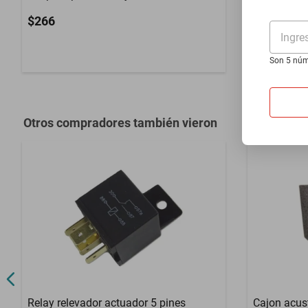
mdf negro
$266
$1205
Ingre
Son 5 núm
Otros compradores también vieron
Relay relevador actuador 5 pines
Cajon acust