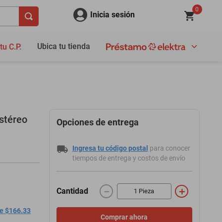
0
Inicia sesión
Ubica tu tienda
tu C.P.
stéreo
Opciones de entrega
Ingresa tu código postal
para conocer
tiempos de entrega y costos de envío
－
＋
Cantidad
de $166.33
Comprar ahora