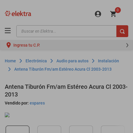
0
Buscar en Elektra...
TÉRMINOS MÁS BUSCADOS
Ingresa tu C.P.
motos
moto
Electrónica
Audio para autos
Instalación
celulares
Antena Tiburón Fm/am Estéreo Acura Cl 2003-2013
iphones
Antena Tiburón Fm/am Estéreo Acura Cl 2003-
refrigeradores
2013
lavadoras
Vendido por:
espares
colchones
salas
motoneta