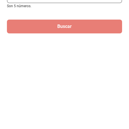
Son 5 números.
Cajon acustico doble para bocina 6 x 9
Buscar
$499
Regístrate
Para recibir las mejores ofertas de
Elektra
¡Regístrate!
Al registrarme, acepto que mis datos sean tratados para fines
mercadotécnicos de acuerdo al
Aviso de Privacidad