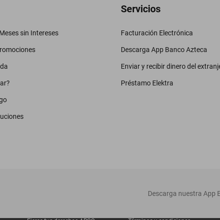
Servicios
eses sin Intereses
Facturación Electrónica
promociones
Descarga App Banco Azteca
uda
Enviar y recibir dinero del extranj
ar?
Préstamo Elektra
go
luciones
‎ Descarga nuestra App E