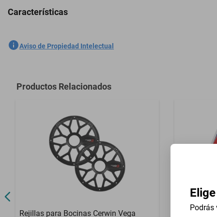
Características
Antena Tiburón Fm/am Estéreo Nissan Pathfinder 1996-1998(Blanco
SKU
1301421864
Aviso de Propiedad Intelectual
Marca
GENERICO
Modelo
Pathfinder
Productos Relacionados
Contenido del Empaque
1 Pieza
Elige
Podrás 
Rejillas para Bocinas Cerwin Vega
Kit de Inst