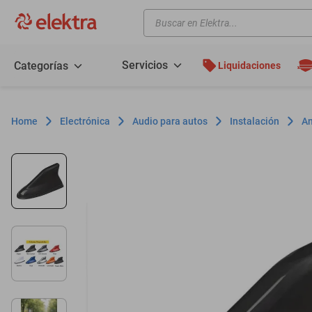
Buscar en Elektra...
TÉRMINOS MÁS BUSCADOS
motos
Servicios
Categorías
Liquidaciones
moto
celulares
Electrónica
Audio para autos
Instalación
An
iphones
refrigeradores
lavadoras
colchones
salas
motoneta
oppo