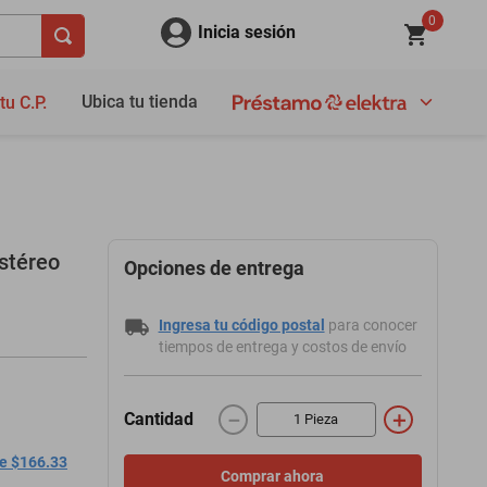
0
Inicia sesión
Ubica tu tienda
tu C.P.
stéreo
Opciones de entrega
Ingresa tu código postal
para conocer
tiempos de entrega y costos de envío
－
＋
Cantidad
de $166.33
Comprar ahora