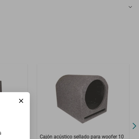
3 Meses
s
 bocina 6 x
Cajón acústico sellado para woofer 10