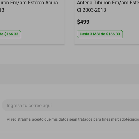
urón Fm/am Estéreo Acura
Antena Tiburón Fm/am Esté
13
Cl 2003-2013
$499
de
$166.33
Hasta
3
MSI
de
$166.33
Al registrarme, acepto que mis datos sean tratados para fines mercadotécnico