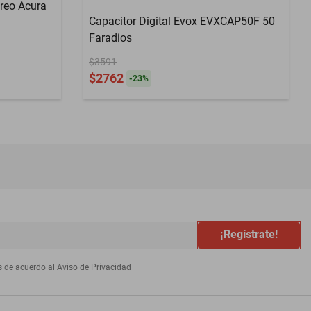
reo Acura
Capacitor Digital Evox EVXCAP50F 50
Faradios
$3591
$2762
-
23
%
¡Regístrate!
s de acuerdo al
Aviso de Privacidad