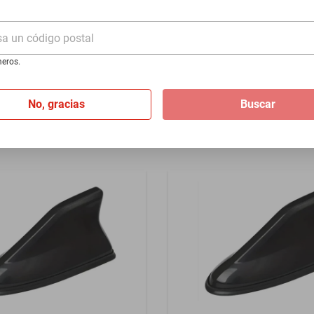
ga CAKM42
9
sa un código postal
$374
eros.
de
$800.33
No, gracias
Buscar