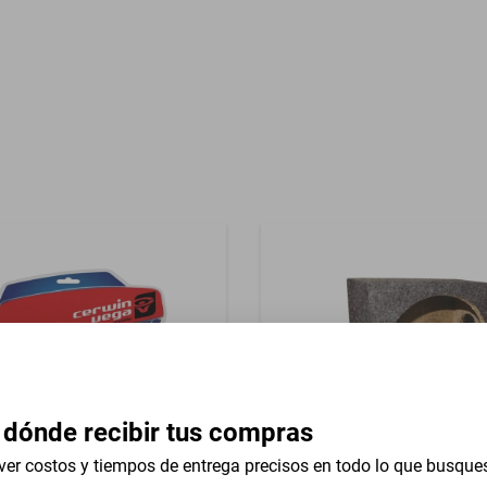
)
Garantía con Proveedor
 dónde recibir tus compras
ver costos y tiempos de entrega precisos en todo lo que busque
alación Marino Amplificador
Cajon acustico sencillo para