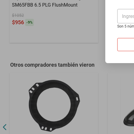
SM65FBB 6.5 PLG FlushMount
Cerwin Ve
$1052
$2641
Ingre
$956
$2401
-
9
%
-
9
%
Son 5 núm
Hasta
3
MSI
Otros compradores también vieron