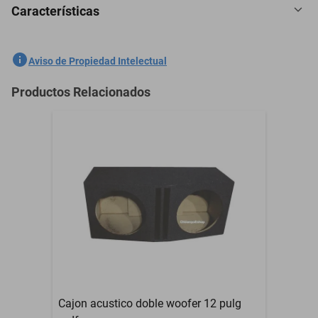
Características
Antena Tiburón Fm/am Estéreo Nissan Tsubame 1987-
2016(Blanco)
SKU
1301421912
Aviso de Propiedad Intelectual
Marca
GENERICO
Productos Relacionados
Modelo
Tsubame
Contenido del Empaque
1 Pieza
Garantía con Proveedor
3 Meses
Cajon acustico doble woofer 12 pulg