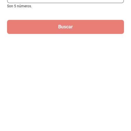
Son 5 números.
Restaurador de Bajos WavTech
bassRESTOR 12V
Buscar
$4638
Hasta
3
MSI
de
$1,546
Regístrate
Para recibir las mejores ofertas de
Elektra
¡Regístrate!