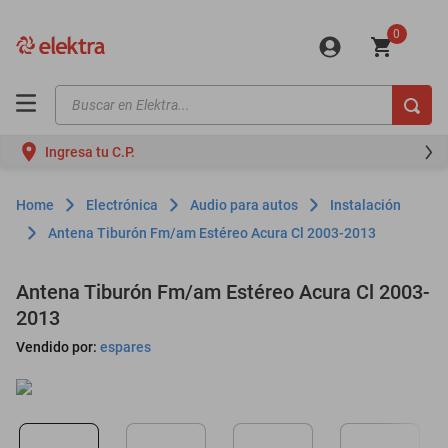
0
Buscar en Elektra...
TÉRMINOS MÁS BUSCADOS
Ingresa tu C.P.
motos
moto
Electrónica
Audio para autos
Instalación
celulares
Antena Tiburón Fm/am Estéreo Acura Cl 2003-2013
iphones
Antena Tiburón Fm/am Estéreo Acura Cl 2003-
refrigeradores
2013
lavadoras
Vendido por:
espares
colchones
salas
oppo