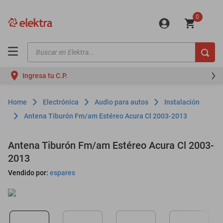
0
Buscar en Elektra...
TÉRMINOS MÁS BUSCADOS
Ingresa tu C.P.
motos
moto
Electrónica
Audio para autos
Instalación
celulares
Antena Tiburón Fm/am Estéreo Acura Cl 2003-2013
iphones
Antena Tiburón Fm/am Estéreo Acura Cl 2003-
refrigeradores
2013
lavadoras
Vendido por:
espares
colchones
salas
motoneta