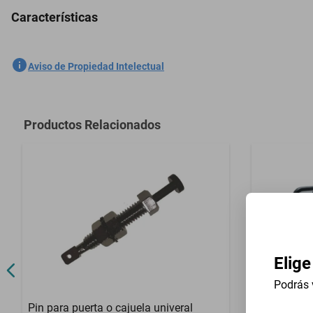
Características
Antena Tiburón Fm/am Estéreo Nissan Tsubame 1993-2004(Rojo)
SKU
1301421929
Aviso de Propiedad Intelectual
Marca
GENERICO
Modelo
Tsubame
Productos Relacionados
Contenido del Empaque
1 Pieza
Elige
Podrás 
Pin para puerta o cajuela univeral
Espejo Ret