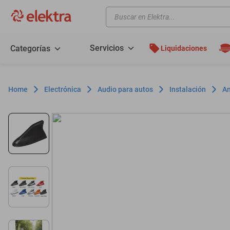
Buscar en Elektra...
TÉRMINOS MÁS BUSCADOS
motos
Servicios
Categorías
Liquidaciones
moto
celulares
Electrónica
Audio para autos
Instalación
An
iphones
refrigeradores
lavadoras
colchones
salas
oppo
motoneta