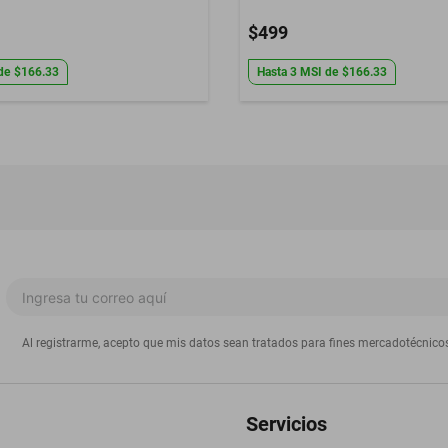
$499
de
$166.33
Hasta
3
MSI
de
$166.33
Al registrarme, acepto que mis datos sean tratados para fines mercadotécnico
Servicios