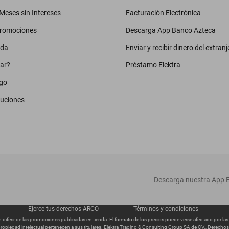
eses sin Intereses
Facturación Electrónica
promociones
Descarga App Banco Azteca
uda
Enviar y recibir dinero del extranj
ar?
Préstamo Elektra
go
luciones
‎ Descarga nuestra App E
Ejerce tus derechos ARCO
Términos y condiciones
diferir de las promociones publicadas en tienda. El formato de los precios puede verse afectado por la
ropiedad intelectual pertenecen a sus titulares. Elektra Trading & Consulting Group SA de CV., Derech