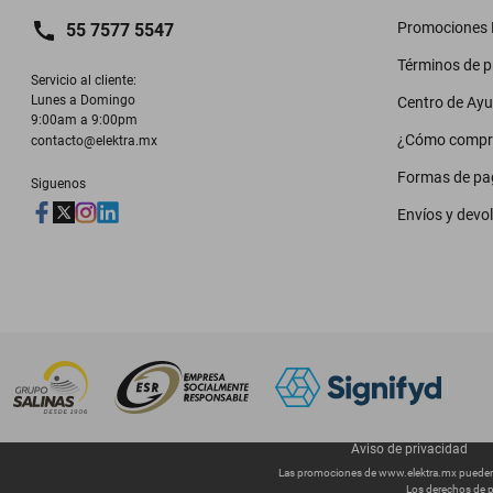
Promociones M
55 7577 5547
Términos de 
Servicio al cliente:

Lunes a Domingo

Centro de Ay
9:00am a 9:00pm
¿Cómo compr
contacto@elektra.mx
Formas de pa
Siguenos
Envíos y devo
Aviso de privacidad
Las promociones de
www.elektra.mx
pueden 
Los derechos de p