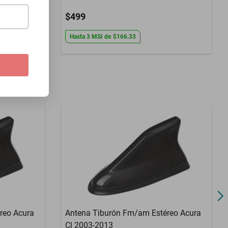
$499
Hasta
3
MSI
de
$166.33
reo Acura
Antena Tiburón Fm/am Estéreo Acura
Cl 2003-2013