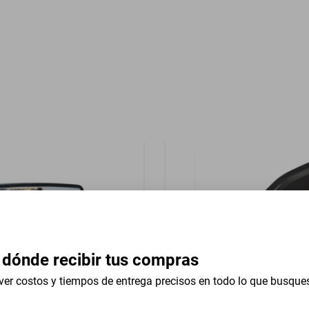
Garantía con Proveedor
 dónde recibir tus compras
ver costos y tiempos de entrega precisos en todo lo que busque
Antena Tiburón Fm/am Esté
rovisor con Cámara Extreme
Cl 2003-2013