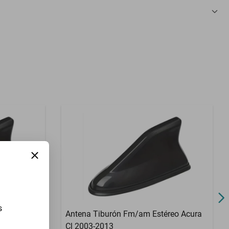
3 Meses
s
reo Acura
Antena Tiburón Fm/am Estéreo Acura
Cl 2003-2013