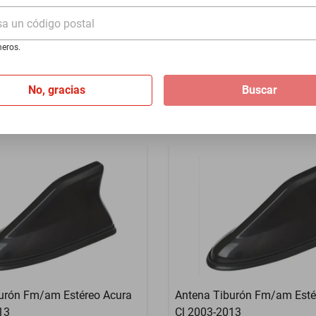
DVR2
$499
sa un código postal
eros.
Hasta
3
MSI
de
$166.33
No, gracias
Buscar
urón Fm/am Estéreo Acura
Antena Tiburón Fm/am Esté
13
Cl 2003-2013