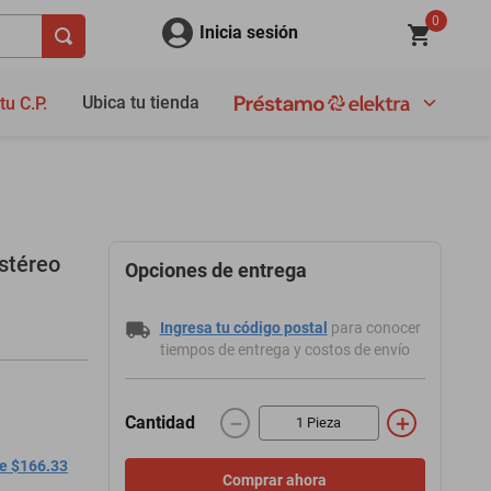
0
Inicia sesión
Ubica tu tienda
tu C.P.
stéreo
Opciones de entrega
Ingresa tu código postal
para conocer
tiempos de entrega y costos de envío
－
＋
Cantidad
de $166.33
Comprar ahora