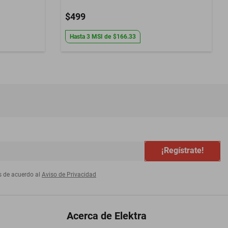
$499
Hasta
3
MSI
de
$166.33
¡Regístrate!
s de acuerdo al
Aviso de Privacidad
Acerca de Elektra