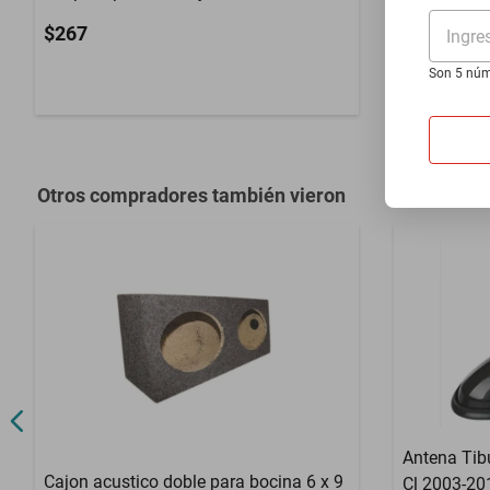
EX-RTCAM
$267
Ingre
$1014
Son 5 núm
$882
-
13
%
Otros compradores también vieron
Antena Tib
Cajon acustico doble para bocina 6 x 9
Cl 2003-20