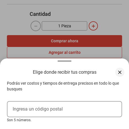
Cantidad
－
＋
Comprar ahora
Agregar al carrito
Elige donde recibir tus compras
Compra 100% protegida
Garantía de Satisfacción
Podrás ver costos y tiempos de entrega precisos en todo lo que
Más información aquí.
busques
Ingresa un código postal
Descripción
Son 5 números.