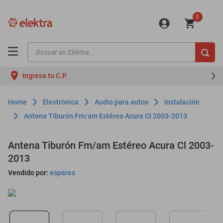
0
Buscar en Elektra...
TÉRMINOS MÁS BUSCADOS
Ingresa tu C.P.
motos
moto
Electrónica
Audio para autos
Instalación
celulares
Antena Tiburón Fm/am Estéreo Acura Cl 2003-2013
iphones
Antena Tiburón Fm/am Estéreo Acura Cl 2003-
refrigeradores
2013
lavadoras
Vendido por:
espares
colchones
salas
motoneta