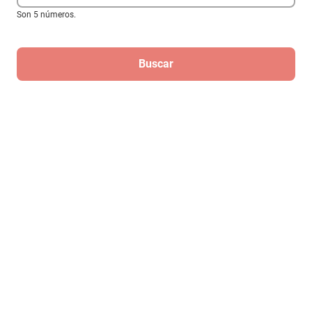
Son 5 números.
Cajon acustico sencillo para bocina 6 x
9
Buscar
$374
Regístrate
Para recibir las mejores ofertas de
Elektra
¡Regístrate!
Al registrarme, acepto que mis datos sean tratados para fines