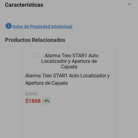
Características
Antena Tiburón Fm/am Estéreo Nissan Tsuru 1988-1991(Fibra
Carbono)
SKU
1301421955
Aviso de Propiedad Intelectual
Marca
GENERICO
Productos Relacionados
Modelo
Tsuru
Contenido del Empaque
1 Pieza
Garantía con Proveedor
3 Meses
Alarma Treo STAR1 Auto Localizador y
Apertura de Cajuela
$2055
$1868
-
9
%