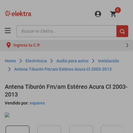
0
Buscar en Elektra...
TÉRMINOS MÁS BUSCADOS
Ingresa tu C.P.
motos
moto
Electrónica
Audio para autos
Instalación
celulares
Antena Tiburón Fm/am Estéreo Acura Cl 2003-2013
iphones
Antena Tiburón Fm/am Estéreo Acura Cl 2003-
refrigeradores
2013
lavadoras
Vendido por:
espares
colchones
salas
oppo