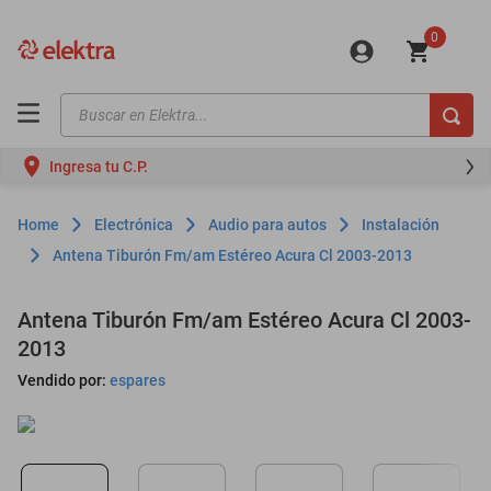
0
Buscar en Elektra...
TÉRMINOS MÁS BUSCADOS
Ingresa tu C.P.
motos
moto
Electrónica
Audio para autos
Instalación
celulares
Antena Tiburón Fm/am Estéreo Acura Cl 2003-2013
iphones
Antena Tiburón Fm/am Estéreo Acura Cl 2003-
refrigeradores
2013
lavadoras
Vendido por:
espares
colchones
salas
motoneta