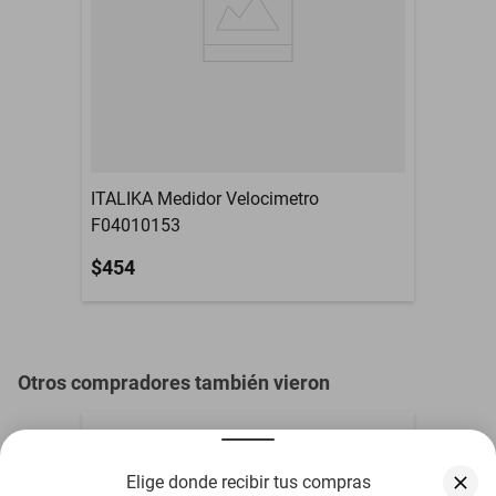
(naturales) por defectos
Garantía con Proveedor
de fábrica. es necesario
recordar qu
Material
Acero
Tipo de Motocicleta
Trabajo
Compatibilidad
Ds 150 / ws 150 sport
ITALIKA Medidor Velocimetro
F04010153
$454
Otros compradores también vieron
Elige donde recibir tus compras