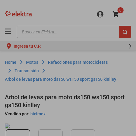
0
Buscar en Elektra...
TÉRMINOS MÁS BUSCADOS
Ingresa tu C.P.
motos
moto
Motos
Refacciones para motocicletas
celulares
Transmisión
Arbol de levas para moto ds150 ws150 sport gs150 kinlley
iphones
refrigeradores
Arbol de levas para moto ds150 ws150 sport
lavadoras
gs150 kinlley
colchones
Vendido por:
bicimex
salas
motoneta