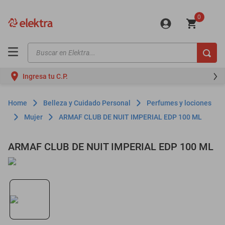
0
Buscar en Elektra...
TÉRMINOS MÁS BUSCADOS
Ingresa tu C.P.
motos
moto
Belleza y Cuidado Personal
Perfumes y lociones
celulares
Mujer
ARMAF CLUB DE NUIT IMPERIAL EDP 100 ML
iphones
ARMAF CLUB DE NUIT IMPERIAL EDP 100 ML
refrigeradores
Vendido por:
piaus
lavadoras
colchones
salas
oppo