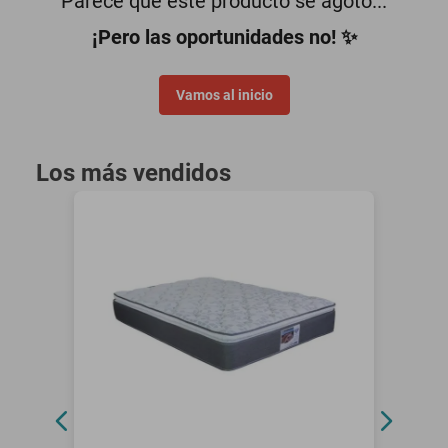
Parece que este producto se agotó...
motoneta
¡Pero las oportunidades no! ✨
Vamos al inicio
Los más vendidos