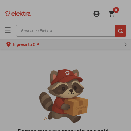
0
Buscar en Elektra...
TÉRMINOS MÁS BUSCADOS
Ingresa tu C.P.
motos
moto
celulares
iphones
refrigeradores
lavadoras
colchones
salas
oppo