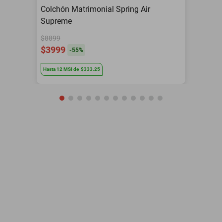
Colchón Matrimonial Spring Air
Supreme
$8899
$3999
-
55
%
Hasta
12
MSI
de
$333.25