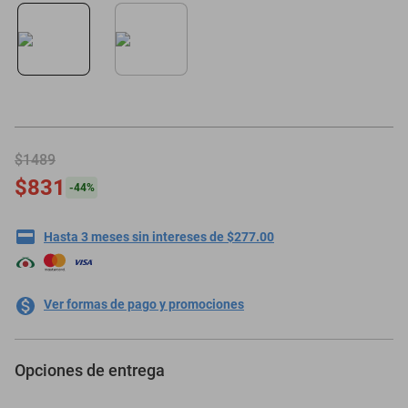
motoneta
$1489
$831
-
44
%
Hasta 3 meses sin intereses de $277.00
Ver formas de pago y promociones
Opciones de entrega