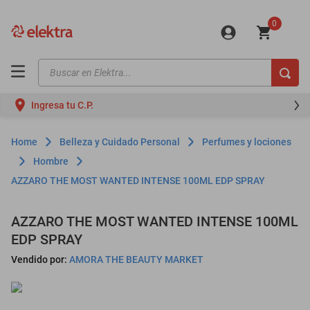
0
Buscar en Elektra...
TÉRMINOS MÁS BUSCADOS
Ingresa tu C.P.
motos
moto
Belleza y Cuidado Personal
Perfumes y lociones
celulares
Hombre
AZZARO THE MOST WANTED INTENSE 100ML EDP SPRAY
iphones
refrigeradores
AZZARO THE MOST WANTED INTENSE 100ML
lavadoras
EDP SPRAY
colchones
Vendido por:
AMORA THE BEAUTY MARKET
salas
oppo