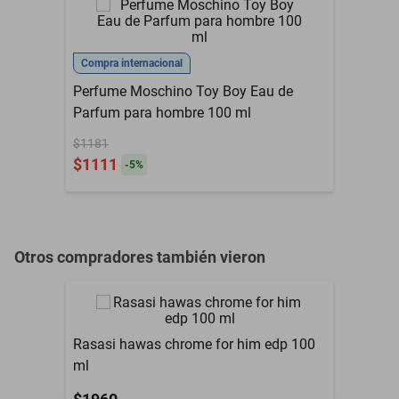
Presentación
100 ml
Tamaño
100 ml
Compra internacional
Perfume Moschino Toy Boy Eau de
Aroma
Ambar Especiada
Parfum para hombre 100 ml
Contenido del Empaque
Fragancias
$1181
$1111
Familia Olfativa
Ambar Especiada
-
5
%
Por defecto de
Garantía con Proveedor
Fabricación
Género
Hombre
Otros compradores también vieron
Grado de Concentración
Edp
Rasasi hawas chrome for him edp 100
ml