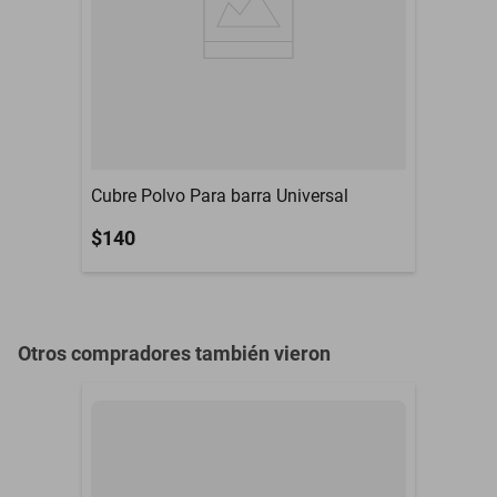
Contenido del Empaque
motocicleta xr150l
crf125 crf250 xr250 yz
Limitada a 30 días
(naturales) por defectos
Garantía con Proveedor
de fábrica. es necesario
recordar qu
Material
Acero
Cubre Polvo Para barra Universal
$140
Otros compradores también vieron