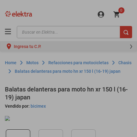
0
Buscar en Elektra...
TÉRMINOS MÁS BUSCADOS
Ingresa tu C.P.
motos
moto
Motos
Refacciones para motocicletas
Chasis
celulares
Balatas delanteras para moto hn xr 150 l (16-19) japan
iphones
Balatas delanteras para moto hn xr 150 l (16-
refrigeradores
19) japan
lavadoras
Vendido por:
bicimex
colchones
salas
oppo