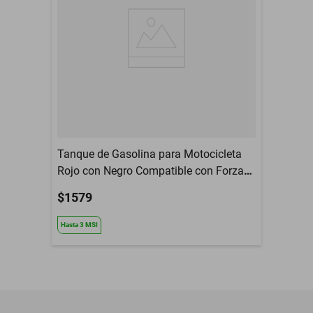
Tanque de Gasolina para Motocicleta
Rojo con Negro Compatible con Forza
150 2009-2013 / FT150 2014-2016 /
$1579
FT150G 2016-2018 / FT150G NE 2018-
2021
Hasta
3
MSI