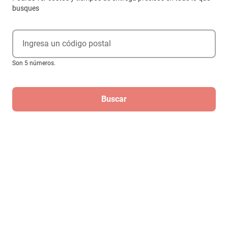
busques
Ingresa un código postal
Son 5 números.
Buscar
Reloj Running Garmin Forerunner 170
Music Negro 010-03920-10
$7099
Hasta
3
MSI
de
$2,366.33