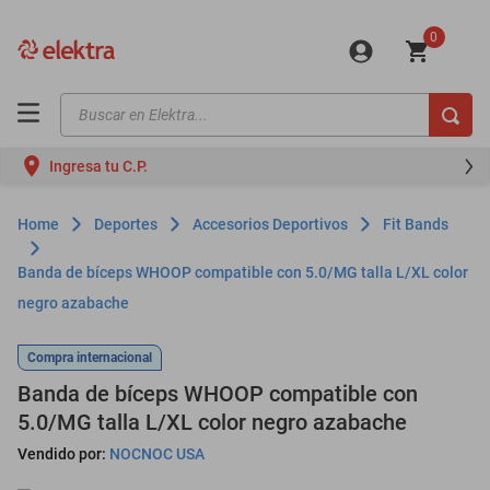
0
Buscar en Elektra...
TÉRMINOS MÁS BUSCADOS
Ingresa tu C.P.
motos
moto
Deportes
Accesorios Deportivos
Fit Bands
celulares
Banda de bíceps WHOOP compatible con 5.0/MG talla L/XL color
iphones
negro azabache
refrigeradores
Compra internacional
lavadoras
Banda de bíceps WHOOP compatible con
colchones
5.0/MG talla L/XL color negro azabache
salas
Vendido por:
NOCNOC USA
oppo