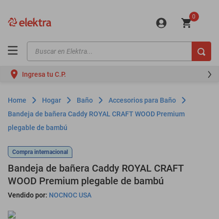
0
Buscar en Elektra...
TÉRMINOS MÁS BUSCADOS
Ingresa tu C.P.
motos
moto
Hogar
Baño
Accesorios para Baño
celulares
Bandeja de bañera Caddy ROYAL CRAFT WOOD Premium
plegable de bambú
iphones
refrigeradores
Compra internacional
lavadoras
Bandeja de bañera Caddy ROYAL CRAFT
WOOD Premium plegable de bambú
colchones
Vendido por:
NOCNOC USA
salas
oppo