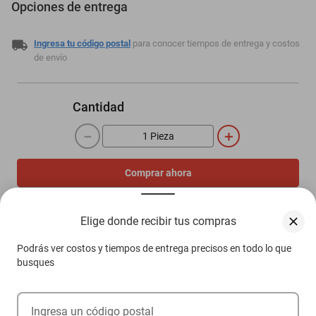
Opciones de entrega
Ingresa tu código postal
para conocer tiempos de entrega y costos
de envío
Cantidad
－
＋
Comprar ahora
Agregar al carrito
Elige donde recibir tus compras
Podrás ver costos y tiempos de entrega precisos en todo lo que
Compra 100% protegida
busques
Garantía de Satisfacción
Más información aquí.
Ingresa un código postal