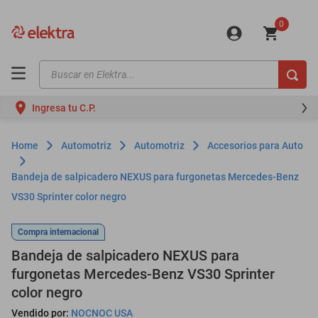
0
Buscar en Elektra...
TÉRMINOS MÁS BUSCADOS
Ingresa tu C.P.
motos
moto
Automotriz
Automotriz
Accesorios para Auto
celulares
Bandeja de salpicadero NEXUS para furgonetas Mercedes-Benz
iphones
VS30 Sprinter color negro
refrigeradores
Compra internacional
lavadoras
Bandeja de salpicadero NEXUS para
colchones
furgonetas Mercedes-Benz VS30 Sprinter
salas
color negro
Vendido por:
NOCNOC USA
oppo