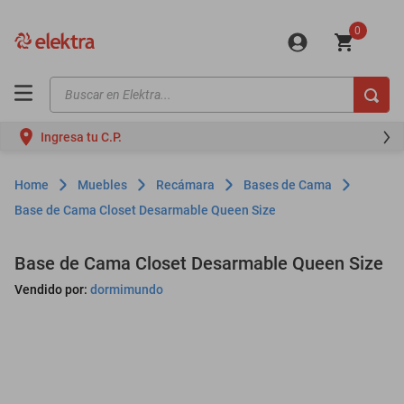
0
Buscar en Elektra...
TÉRMINOS MÁS BUSCADOS
Ingresa tu C.P.
motos
moto
Muebles
Recámara
Bases de Cama
celulares
Base de Cama Closet Desarmable Queen Size
iphones
Base de Cama Closet Desarmable Queen Size
refrigeradores
Vendido por:
dormimundo
lavadoras
colchones
salas
oppo