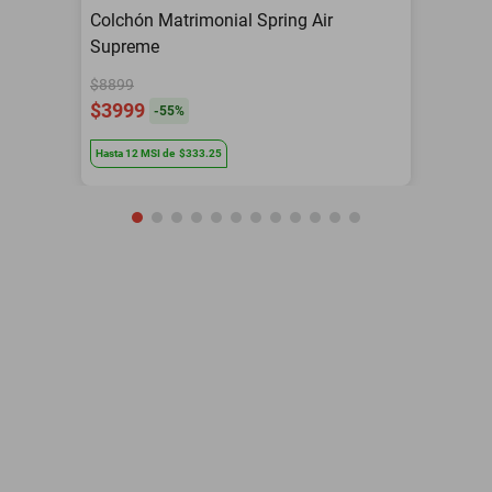
Colchón Matrimonial Spring Air
Supreme
$8899
$3999
-
55
%
Hasta
12
MSI
de
$333.25