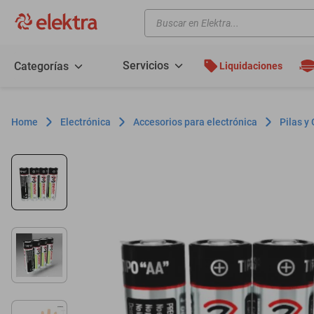
Buscar en Elektra...
TÉRMINOS MÁS BUSCADOS
motos
Servicios
Categorías
Liquidaciones
moto
celulares
Electrónica
Accesorios para electrónica
Pilas y
iphones
refrigeradores
lavadoras
colchones
salas
oppo
minisplit