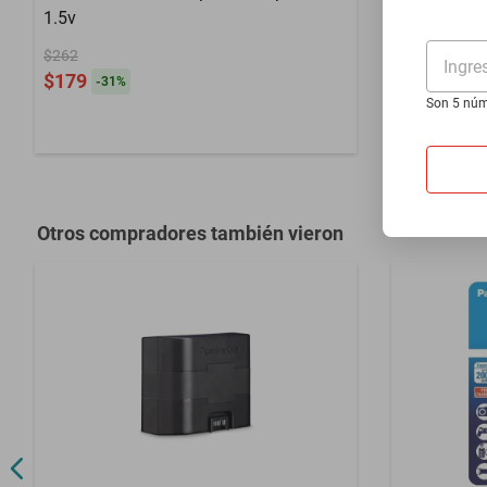
Incluye 4 baterías recargables.
1.5v
Cargador G
$262
Forerunner
Ingre
$179
-
31
%
$1101
Son 5 núm
$1002
-
8
%
Otros compradores también vieron