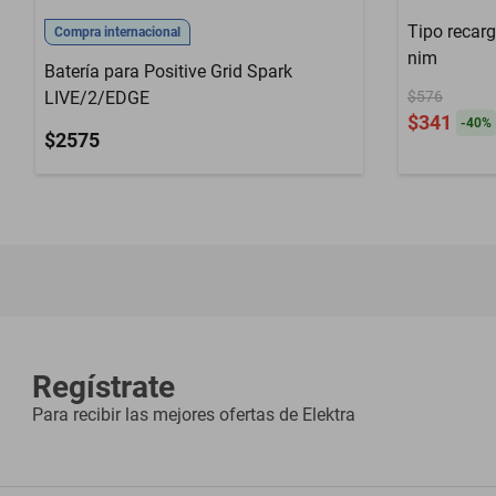
Tipo recar
Compra internacional
nim
Batería para Positive Grid Spark
LIVE/2/EDGE
$576
$341
-
40
%
$2575
Regístrate
Para recibir las mejores ofertas de
Elektra