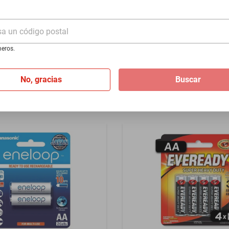
Duty AAA blister 48 pzas (4
armin A/C para las series
 301 y Edge
$399
sa un código postal
Hasta
3
MSI
de
$133
eros.
No, gracias
Buscar