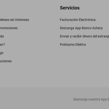
Servicios
eses sin Intereses
Facturación Electrónica
promociones
Descarga App Banco Azteca
uda
Enviar y recibir dinero del extranj
ar?
Préstamo Elektra
go
luciones
‎ Descarga nuestra App E