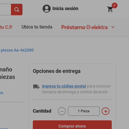
0
Inicia sesión
Ubica tu tienda
tu C.P.
4 piezas Aa-4x2000
amaño
Opciones de entrega
 piezas
Ingresa tu código postal
para conocer
tiempos de entrega y costos de envío
os
－
＋
Cantidad
Comprar ahora