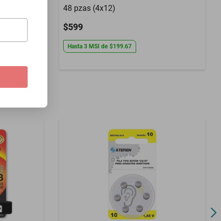
x12)
48 pzas (4x12)
$599
Hasta
3
MSI
de
$199.67