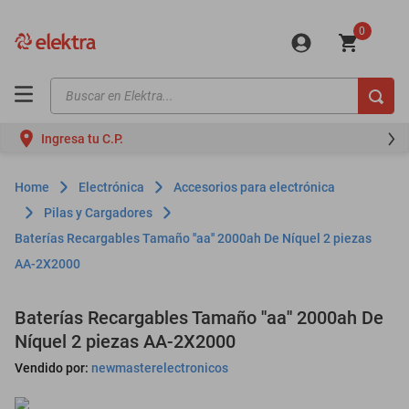
0
Buscar en Elektra...
TÉRMINOS MÁS BUSCADOS
Ingresa tu C.P.
motos
moto
Electrónica
Accesorios para electrónica
celulares
Pilas y Cargadores
Baterías Recargables Tamaño ''aa'' 2000ah De Níquel 2 piezas
iphones
AA-2X2000
refrigeradores
lavadoras
Baterías Recargables Tamaño ''aa'' 2000ah De
Níquel 2 piezas AA-2X2000
colchones
Vendido por:
newmasterelectronicos
salas
motoneta